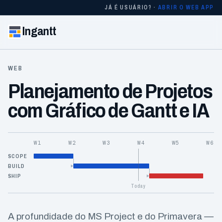
JÁ É USUÁRIO? ·
ABRIR O WEB APP
Ingantt
WEB
Planejamento de Projetos
com Gráfico de Gantt e IA
W1
W2
W3
W4
W5
W6
SCOPE
BUILD
SHIP
A profundidade do MS Project e do Primavera —