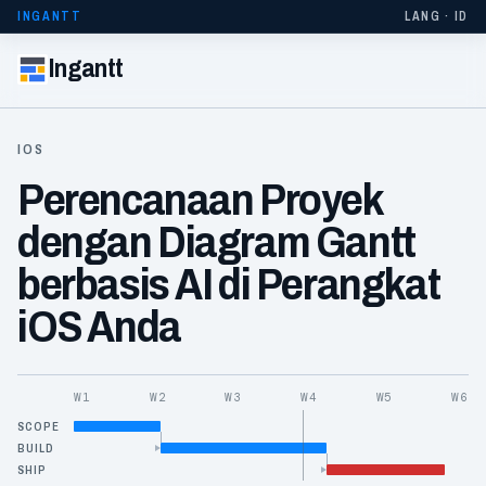
INGANTT
LANG · ID
Ingantt
IOS
Perencanaan Proyek
dengan Diagram Gantt
berbasis AI di Perangkat
iOS Anda
W1
W2
W3
W4
W5
W6
SCOPE
BUILD
SHIP